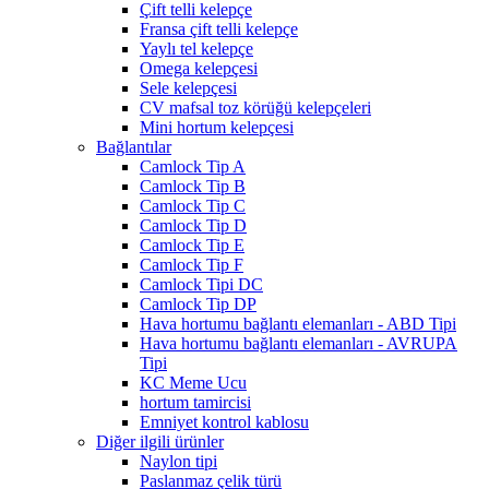
Çift telli kelepçe
Fransa çift telli kelepçe
Yaylı tel kelepçe
Omega kelepçesi
Sele kelepçesi
CV mafsal toz körüğü kelepçeleri
Mini hortum kelepçesi
Bağlantılar
Camlock Tip A
Camlock Tip B
Camlock Tip C
Camlock Tip D
Camlock Tip E
Camlock Tip F
Camlock Tipi DC
Camlock Tip DP
Hava hortumu bağlantı elemanları - ABD Tipi
Hava hortumu bağlantı elemanları - AVRUPA
Tipi
KC Meme Ucu
hortum tamircisi
Emniyet kontrol kablosu
Diğer ilgili ürünler
Naylon tipi
Paslanmaz çelik türü