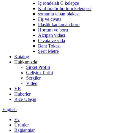
İç rondelalı C kelepçe
Karbüratör hortum kelepçesi
somunlu taban plakası
Fiş ve cıvata
Plastik kaplamalı boru
Hortum ve boru
Alçıpan vidası
Cıvata ve vida
Bant Tokası
Şerit Metre
Katalog
Hakkımızda
Şirket Profili
Gelişim Tarihi
Sergiler
Video
VR
Haberler
Bize Ulaşın
English
Ev
Ürünler
Bağlantılar