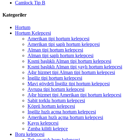
Camlock Tip B
Kategoriler
Hortum
Hortum Kelepçesi
Amerikan tipi hortum kelepçesi
Amerikan tipi saplı hortum kelepçesi
Alman tipi hortum kelepçesi
Alman tipi saplı hortum kelepçesi
Kısmi başlıklı Alman tipi hortum kelepçesi
Kısmi başlıklı Alman tipi yaylı hortum kelepçesi
Ağır hizmet tipi Alman tipi hortum kelepçesi
İngiliz tipi hortum kelepçesi
Mavi gövdeli İngiliz tipi hortum kelepçesi
Avrupa tipi hortum kelepçesi
Ağır hizmet tipi Amerikan tipi hortum kelepçesi
Sabit torklu hortum kelepçesi
Köprü hortum kelepçesi
İngiliz hızlı açma hortum kelepçesi
Amerikan hızlı açma hortum kelepçesi
Kayış kelepçesi
Zımba kilitli kelepçe
Boru kelepçesi
Tek cıvatalı boru kelepçesi