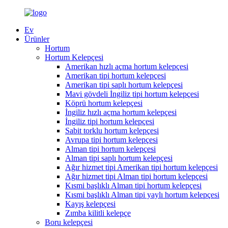
Ev
Ürünler
Hortum
Hortum Kelepçesi
Amerikan hızlı açma hortum kelepçesi
Amerikan tipi hortum kelepçesi
Amerikan tipi saplı hortum kelepçesi
Mavi gövdeli İngiliz tipi hortum kelepçesi
Köprü hortum kelepçesi
İngiliz hızlı açma hortum kelepçesi
İngiliz tipi hortum kelepçesi
Sabit torklu hortum kelepçesi
Avrupa tipi hortum kelepçesi
Alman tipi hortum kelepçesi
Alman tipi saplı hortum kelepçesi
Ağır hizmet tipi Amerikan tipi hortum kelepçesi
Ağır hizmet tipi Alman tipi hortum kelepçesi
Kısmi başlıklı Alman tipi hortum kelepçesi
Kısmi başlıklı Alman tipi yaylı hortum kelepçesi
Kayış kelepçesi
Zımba kilitli kelepçe
Boru kelepçesi