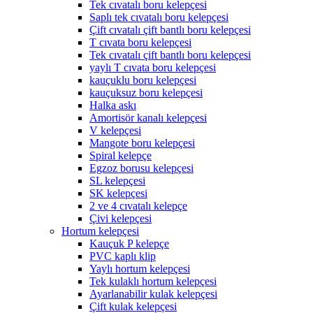
Tek cıvatalı boru kelepçesi
Saplı tek cıvatalı boru kelepçesi
Çift cıvatalı çift bantlı boru kelepçesi
T cıvata boru kelepçesi
Tek cıvatalı çift bantlı boru kelepçesi
yaylı T cıvata boru kelepçesi
kauçuklu boru kelepçesi
kauçuksuz boru kelepçesi
Halka askı
Amortisör kanalı kelepçesi
V kelepçesi
Mangote boru kelepçesi
Spiral kelepçe
Egzoz borusu kelepçesi
SL kelepçesi
SK kelepçesi
2 ve 4 cıvatalı kelepçe
Çivi kelepçesi
Hortum kelepçesi
Kauçuk P kelepçe
PVC kaplı klip
Yaylı hortum kelepçesi
Tek kulaklı hortum kelepçesi
Ayarlanabilir kulak kelepçesi
Çift kulak kelepçesi