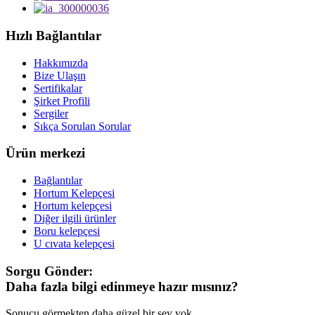
Hızlı Bağlantılar
Hakkımızda
Bize Ulaşın
Sertifikalar
Şirket Profili
Sergiler
Sıkça Sorulan Sorular
Ürün merkezi
Bağlantılar
Hortum Kelepçesi
Hortum kelepçesi
Diğer ilgili ürünler
Boru kelepçesi
U cıvata kelepçesi
Sorgu Gönder:
Daha fazla bilgi edinmeye hazır mısınız?
Sonucu görmekten daha güzel bir şey yok.