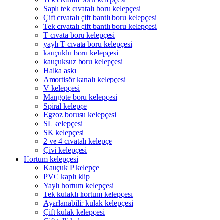
Saplı tek cıvatalı boru kelepçesi
Çift cıvatalı çift bantlı boru kelepçesi
Tek cıvatalı çift bantlı boru kelepçesi
T cıvata boru kelepçesi
yaylı T cıvata boru kelepçesi
kauçuklu boru kelepçesi
kauçuksuz boru kelepçesi
Halka askı
Amortisör kanalı kelepçesi
V kelepçesi
Mangote boru kelepçesi
Spiral kelepçe
Egzoz borusu kelepçesi
SL kelepçesi
SK kelepçesi
2 ve 4 cıvatalı kelepçe
Çivi kelepçesi
Hortum kelepçesi
Kauçuk P kelepçe
PVC kaplı klip
Yaylı hortum kelepçesi
Tek kulaklı hortum kelepçesi
Ayarlanabilir kulak kelepçesi
Çift kulak kelepçesi