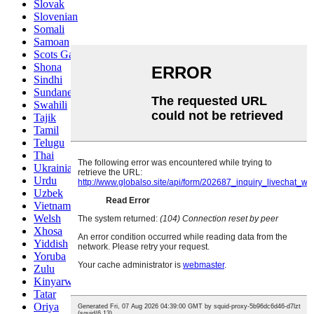
Slovak
Slovenian
Somali
Samoan
Scots Gaelic
Shona
Sindhi
Sundanese
Swahili
Tajik
Tamil
Telugu
Thai
Ukrainian
Urdu
Uzbek
Vietnamese
Welsh
Xhosa
Yiddish
Yoruba
Zulu
Kinyarwanda
Tatar
Oriya